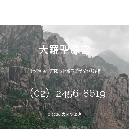
大羅聖源宮
七堵道場：基隆市七堵區崇孝街75號1樓
（02）2456-8619
© 2026 大羅聖源宮
P
o
w
e
r
b
y
驅
動
城
市
網
路
行
銷