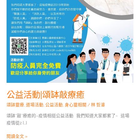
癒
公益活動|頌缽敲療癒
頌缽靈療
,
道場活動
,
公益活動
,
身心靈相關
/
林 哲濬
頌缽“敲”療癒的–疫情相挺公益活動 我們知道大家都累了~ 這場
疫情從2 […]
閱讀全文 »