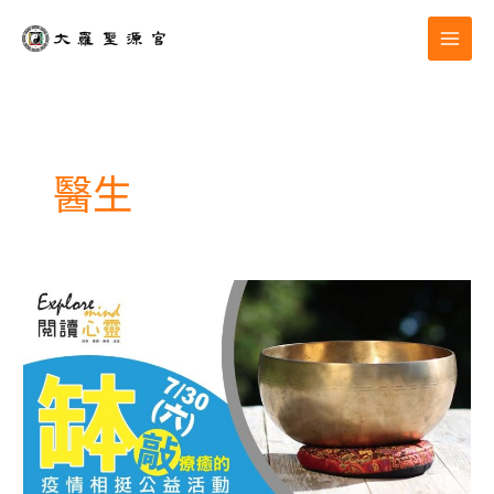
跳
至
主
要
內
容
醫生
公
益
活
動|
頌
缽
敲
療