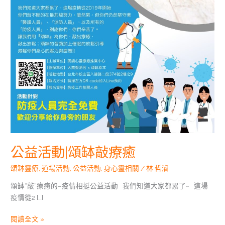
癒
公益活動|頌缽敲療癒
頌缽靈療
,
道場活動
,
公益活動
,
身心靈相關
/
林 哲濬
頌缽“敲”療癒的–疫情相挺公益活動 我們知道大家都累了~ 這場
疫情從2 […]
閱讀全文 »