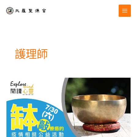
跳
至
主
要
內
容
護理師
公
益
活
動|
頌
缽
敲
療