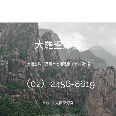
大羅聖源宮
七堵道場：基隆市七堵區崇孝街75號1樓
（02）2456-8619
© 2026 大羅聖源宮
P
o
w
e
r
b
y
驅
動
城
市
網
路
行
銷