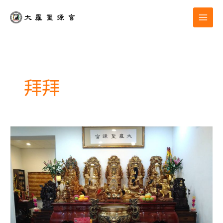
跳
至
主
要
內
容
拜拜
道
場
活
動|
辛
丑
年
除