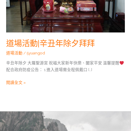
夕
拜
拜
道場活動|辛丑年除夕拜拜
道場活動
/
5yuangod
辛丑年除夕 大羅聖源宮 祝褔大家新年快樂、闔家平安 溫馨提醒
配合政府防疫公告： 1.進入道場需全程佩戴口 […]
閱讀全文 »