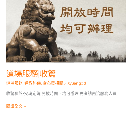
道場服務|收驚
道場服務
,
道教科儀
,
身心靈相關
/
5yuangod
收驚驅煞▪安魂定魄 開放時間，均可辦理 需者請內洽服務人員
閱讀全文 »