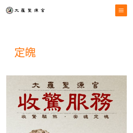
跳
至
主
要
內
容
定魄
道
場
服
務|
收
驚