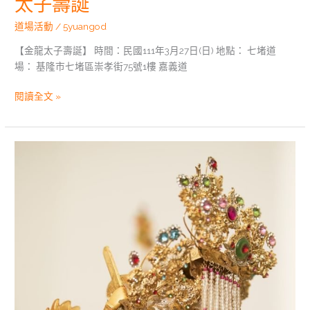
太子壽誕
道場活動
/
5yuangod
【金龍太子壽誕】 時間：民國111年3月27日(日) 地點： 七堵道
場： 基隆市七堵區崇孝街75號1樓 嘉義道
閱讀全文 »
道
場
活
動|20200321
庚
子
年
金
龍
太
子