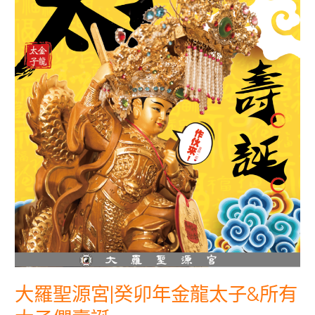
金
龍
太
子
&
所
有
太
子
們
壽
誕
大羅聖源宮|癸卯年金龍太子&所有