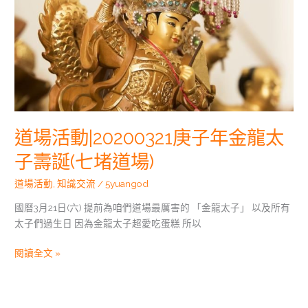
壽
誕
(七
堵
道
場)
道場活動|20200321庚子年金龍太
子壽誕(七堵道場)
道場活動
,
知識交流
/
5yuangod
國曆3月21日(六) 提前為咱們道場最厲害的 「金龍太子」 以及所有
太子們過生日 因為金龍太子超愛吃蛋糕 所以
閱讀全文 »