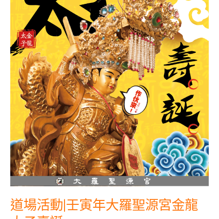
羅
聖
源
宮
金
龍
太
子
壽
誕
道場活動|壬寅年大羅聖源宮金龍