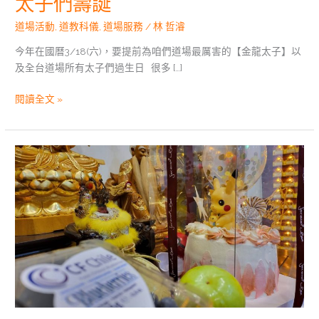
太子們壽誕
道場活動
,
道教科儀
,
道場服務
/
林 哲濬
今年在國曆3/18(六)，要提前為咱們道場最厲害的【金龍太子】以
及全台道場所有太子們過生日 很多 […]
閱讀全文 »
道
場
活
動|
壬
寅
年
大
羅
聖
源