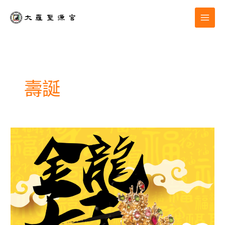
跳
至
主
要
內
容
壽誕
大
羅
聖
源
宮|
癸
卯
年