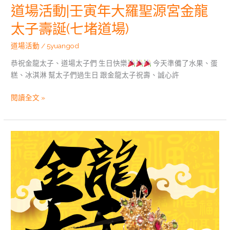
道場活動|壬寅年大羅聖源宮金龍
宮
金
太子壽誕(七堵道場)
龍
太
道場活動
/
5yuangod
子
恭祝金龍太子、道場太子們 生日快樂
今天準備了水果、蛋
壽
糕、冰淇淋 幫太子們過生日 跟金龍太子祝壽、誠心許
誕
(七
閱讀全文 »
堵
道
場)
道
場
活
動|
壬
寅
年
大