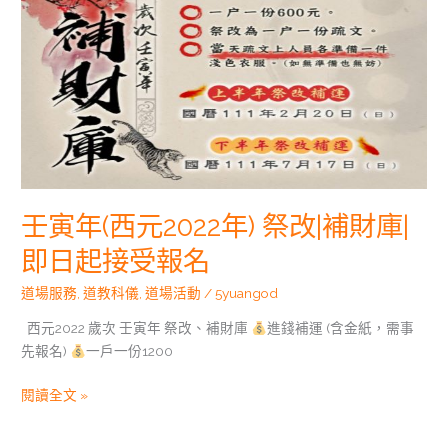
財
庫|
即
日
起
接
受
報
名
壬寅年(西元2022年) 祭改|補財庫|
即日起接受報名
道場服務
,
道教科儀
,
道場活動
/
5yuangod
西元2022 歲次 壬寅年 祭改、補財庫
進錢補運 (含金紙，需事
先報名)
一戶一份1200
閱讀全文 »