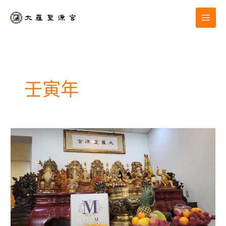
跳
至
主
要
內
容
壬寅年
大
羅
聖
源
宮|
十
三
週