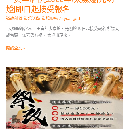
名
燈|即日起接受報名
道教科儀
,
道場活動
,
道場服務
/
5yuangod
大羅聖源宮2022壬寅年太歲燈、光明燈 即日起接受報名 所謂太
歲當頭，無喜恐有禍， 太歲出現來，
閱讀全文 »
壬
寅
年
(西
元
2022
年)
祭
改|
補