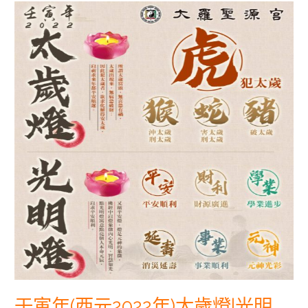
壬
寅
年
(西
元
2022
年)
太
歲
燈|
光
明
燈|
即
日
起
接
受
報
壬寅年(西元2022年)太歲燈|光明