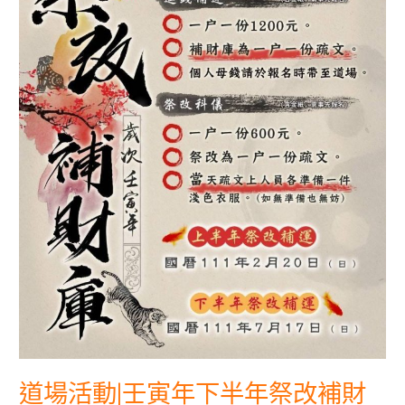
半
年
祭
改
補
財
庫
道場活動|壬寅年下半年祭改補財