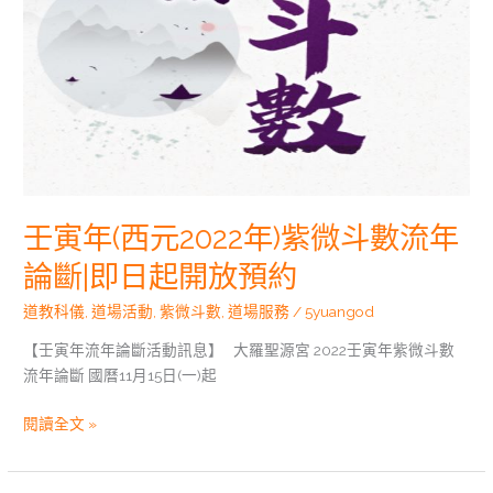
數
流
年
論
斷|
即
日
起
開
壬寅年(西元2022年)紫微斗數流年
放
預
論斷|即日起開放預約
約
道教科儀
,
道場活動
,
紫微斗數
,
道場服務
/
5yuangod
【壬寅年流年論斷活動訊息】 大羅聖源宮 2022壬寅年紫微斗數
流年論斷 國曆11月15日(一)起
閱讀全文 »