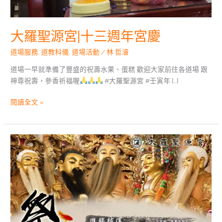
年
宮
慶
大羅聖源宮|十三週年宮慶
道場服務
,
道教科儀
,
道場活動
/
林 哲濬
道場一早就準備了豐盛的祝壽水果、蛋糕 歡迎大家前往各道場 跟
神尊祝壽，參香祈福喔
#大羅聖源宮 #壬寅年 […]
閱讀全文 »
道
場
活
動|
壬
寅
年
下