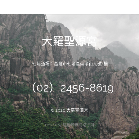
大羅聖源宮
七堵道場：基隆市七堵區崇孝街75號1樓
（02）2456-8619
© 2026 大羅聖源宮
P
o
w
e
r
b
y
驅
動
城
市
網
路
行
銷