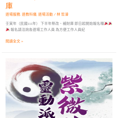
庫
道場服務
,
道教科儀
,
道場活動
/
林 哲濬
壬寅年（民國111年） 下半年祭改、補財庫 即日起開始報名囉
報名請洽詢各道場工作人員 為方便工作人員紀
閱讀全文 »
壬
寅
年
(西
元
2022
年)
紫
微
斗