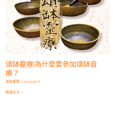
參
加
頌
缽
音
療？
頌缽靈療|為什麼要參加頌缽音
療？
頌缽靈療
/
5yuangod
閱讀全文 »