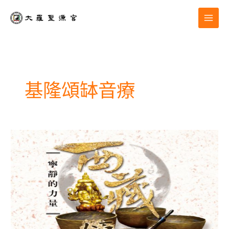
跳
至
主
要
內
容
基隆頌缽音療
頌
缽
靈
療|
為
什
麼
要