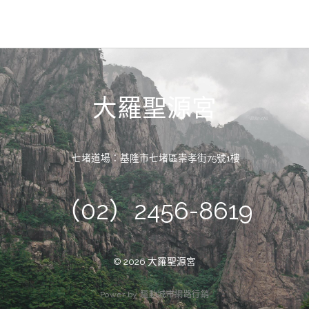
大羅聖源宮
七堵道場：基隆市七堵區崇孝街75號1樓
（02）2456-8619
© 2026 大羅聖源宮
P
o
w
e
r
b
y
驅
動
城
市
網
路
行
銷