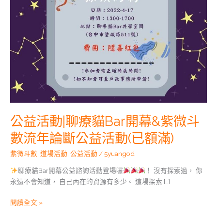
開
幕
&
紫
微
斗
數
流
年
論
斷
公益活動|聊療貓Bar開幕&紫微斗
公
益
數流年論斷公益活動(已額滿)
活
紫微斗數
,
道場活動
,
公益活動
/
5yuangod
動
(已
聊療貓Bar開幕公益諮詢活動登場囉
！ 沒有探索過， 你
額
永遠不會知道， 自己內在的資源有多少。 這場探索 […]
滿)
閱讀全文 »