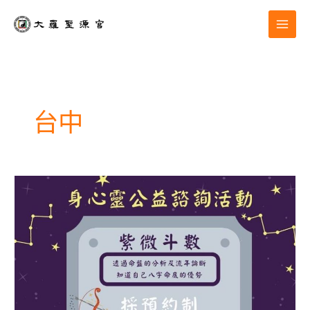
跳
至
主
要
內
容
台中
公
益
活
動|
聊
療
貓
Bar