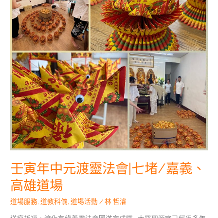
元
渡
靈
法
會|
七
堵/
嘉
義、
高
雄
道
場
壬寅年中元渡靈法會|七堵/嘉義、
高雄道場
道場服務
,
道教科儀
,
道場活動
/
林 哲濬