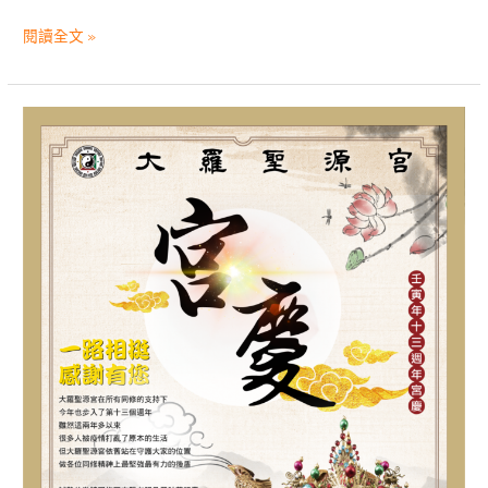
閱讀全文 »
一
路
相
挺，
感
謝
有
您|
大
羅
聖
源
宮
壬
寅