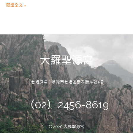
閱讀全文 »
大羅聖源宮
七堵道場：基隆市七堵區崇孝街75號1樓
（02）2456-8619
© 2026 大羅聖源宮