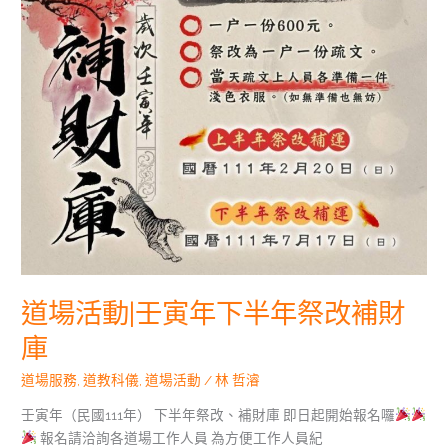
財
庫
道場活動|壬寅年下半年祭改補財
庫
道場服務
,
道教科儀
,
道場活動
/
林 哲濬
壬寅年（民國111年） 下半年祭改、補財庫 即日起開始報名囉
報名請洽詢各道場工作人員 為方便工作人員紀