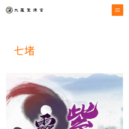
跳
至
主
要
內
容
七堵
課
程|
【紫
微
斗
數
初
階