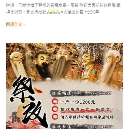
道場一早就準備了豐盛的祝壽水果、蛋糕 歡迎大家前往各道場 跟
神尊祝壽，參香祈福喔
#大羅聖源宮 #壬寅年
閱讀全文 »
道
場
活
動|
壬
寅
年
下
半
年
祭
改
補