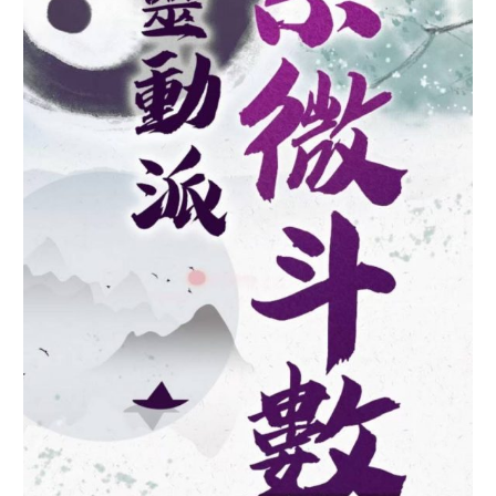
班】
2022
年
最
後
梯
次
開
課
囉
(七
堵
道
場)