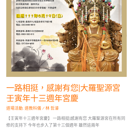
年
十
三
週
年
宮
慶
一路相挺，感謝有您|大羅聖源宮
壬寅年十三週年宮慶
道場活動
,
道教科儀
/
林 哲濬
【壬寅年十三週年宮慶】 一路相挺|感謝有您 大羅聖源宮在所有同
修的支持下 今年也步入了第十三個週年 雖然這兩年