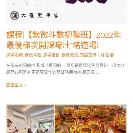
課程|【紫微斗數初階班】2022年
最後梯次開課囉(七堵道場)
道場服務
,
紫微斗數
,
道場活動
,
課程資訊
,
知識交流
/
林 哲濬
在所有的預約中 紫微斗數預約 一直都是道場比例最高的一項 每年
農曆11月開始 更是算流年的高峰時期 你有想要擴 […]
閱讀全文 »
壬
寅
年
中