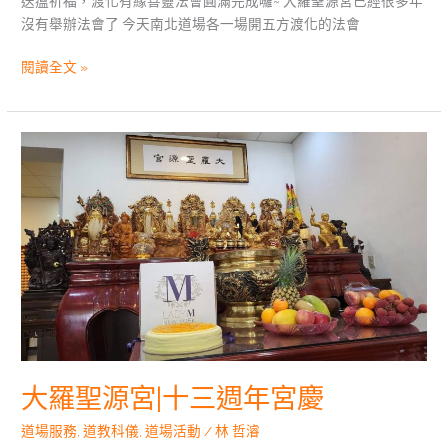
送瘟祈福，渡化有緣善靈法會圓滿完成囉~ 大羅聖源宮已經很多年
沒有舉辦法會了 今天南北道場各一場開五方渡化的法會
閱讀全文 »
大
羅
聖
源
宮|
十
三
週
年
宮
慶
大羅聖源宮|十三週年宮慶
道場服務
,
道教科儀
,
道場活動
/
林 哲濬