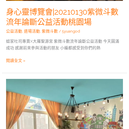
桃
身心靈博覽會|20210130紫微斗數
園
場
流年論斷公益活動桃園場
公益活動
,
道場活動
,
紫微斗數
/
5yuangod
蛙家吐司專賣X大羅聖源宮 紫微斗數流年論斷公益活動 今天圓滿
成功 感謝前來參與活動的朋友 小編都感受到你們的熱
閱讀全文 »
身
心
靈
博
覽
會|20201219
紫
微