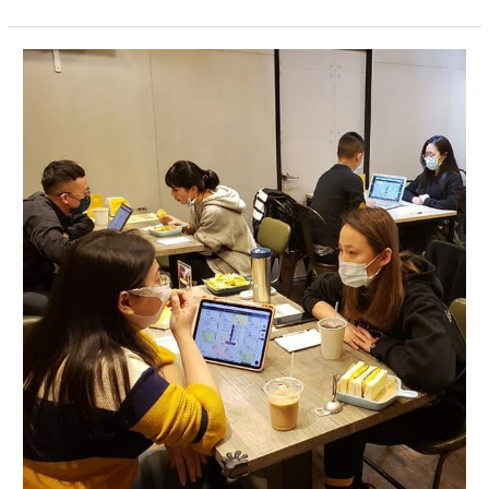
身
心
靈
博
覽
會|20210130
紫
微
斗
數
流
年
論
斷
公
益
活
動