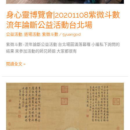
動
台
身心靈博覽會|20201108紫微斗數
北
場
流年論斷公益活動台北場
公益活動
,
道場活動
,
紫微斗數
/
5yuangod
紫微斗數–流年論斷公益活動 台北場圓滿落幕囉 小編私下詢問的
結果 來參加活動的師兄師姐 大家都很有
閱讀全文 »
紫
微
斗
數
漫
談|
踏