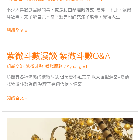
不少人喜歡到宮廟問事，或是藉由命理的方式…易經、卜卦、紫微
斗數等，來了解自己。當下聽完也許充滿了能量，覺得人生
閱讀全文 »
紫微斗數漫談|紫微斗數Q&A
紫
微
知識交流
,
紫微斗數
,
道場服務
/
5yuangod
斗
數
坊間有各種流派的紫微斗數 但萬變不離其宗 以大羅聖源宮–靈動
漫
派紫微斗數為例 整理了幾個信徒、個案
談|
紫
閱讀全文 »
微
斗
數
道
Q&A
場
服