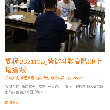
班
(七
堵
道
場)
課程|20211025紫微斗數高階班(七
堵道場)
知識交流
,
課程資訊
,
道場活動
,
紫微斗數
/
5yuangod
紫微斗數– 高階課程上課啦 今天運用「實境」的概念 練習實際解
盤的氛圍 初試啼聲的解 […]
閱讀全文 »