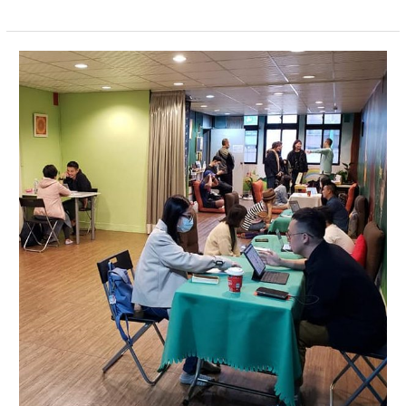
身
心
靈
博
覽
會|20201108
紫
微
斗
數
流
年
論
斷
公
益
活