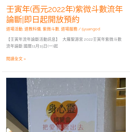
開
壬寅年(西元2022年)紫微斗數流年
放
預
論斷|即日起開放預約
約
道場活動
,
道教科儀
,
紫微斗數
,
道場服務
/
5yuangod
【壬寅年流年論斷活動訊息】 大羅聖源宮 2022壬寅年紫微斗數
流年論斷 國曆11月15日(一)起
閱讀全文 »
身
心
靈
博
覽
會|20210329
把
愛