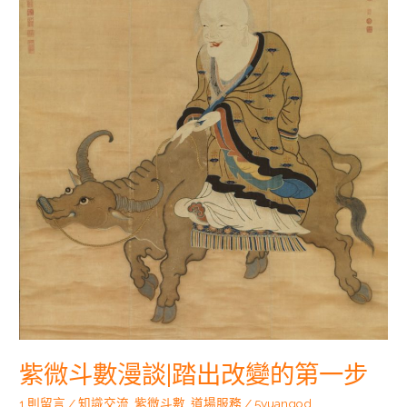
出
改
變
的
第
一
步
紫微斗數漫談|踏出改變的第一步
1 則留言
/
知識交流
,
紫微斗數
,
道場服務
/
5yuangod