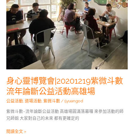
斗
數
流
年
論
斷
公
益
活
動
高
身心靈博覽會|20201219紫微斗數
雄
場
流年論斷公益活動高雄場
公益活動
,
道場活動
,
紫微斗數
/
5yuangod
紫微斗數–流年論斷公益活動 高雄場圓滿落幕囉 來參加活動的師
兄師姐 大家對自己的未來 都有更確定的
閱讀全文 »