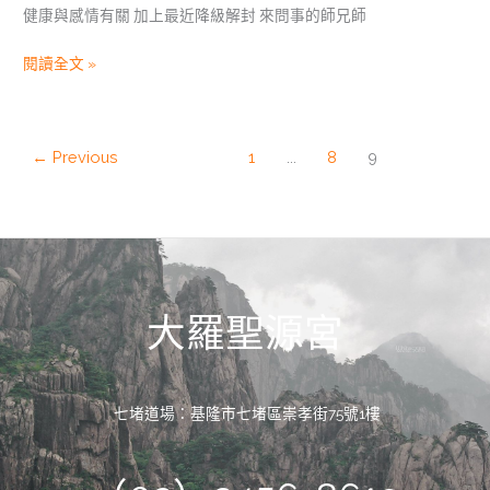
健康與感情有關 加上最近降級解封 來問事的師兄師
閱讀全文 »
←
Previous
1
...
8
9
大羅聖源宮
七堵道場：基隆市七堵區崇孝街75號1樓