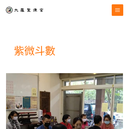
跳
至
主
要
內
容
紫微斗數
課
程|20211025
紫
微
斗
數
高
階