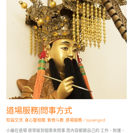
務|
問
事
方
式
道場服務|問事方式
知識交流
,
身心靈相關
,
紫微斗數
,
道場服務
/
5yuangod
小編在道場 很常碰到個案來問事 而內容都跟自己的 工作、財運、