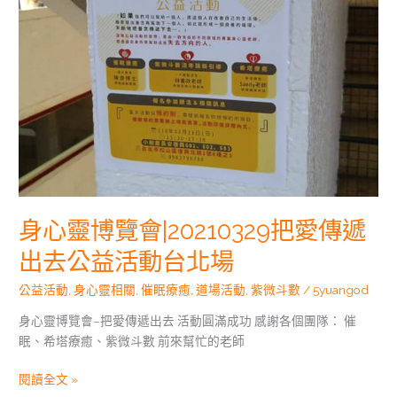
傳
遞
出
去
公
益
活
動
台
北
場
身心靈博覽會|20210329把愛傳遞
出去公益活動台北場
公益活動
,
身心靈相關
,
催眠療癒
,
道場活動
,
紫微斗數
/
5yuangod
身心靈博覽會–把愛傳遞出去 活動圓滿成功 感謝各個團隊： 催
眠、希塔療癒、紫微斗數 前來幫忙的老師
閱讀全文 »