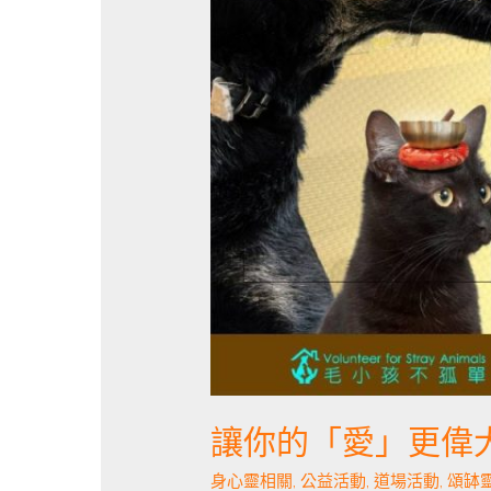
讓你的「愛」更偉大
身心靈相關
,
公益活動
,
道場活動
,
頌缽