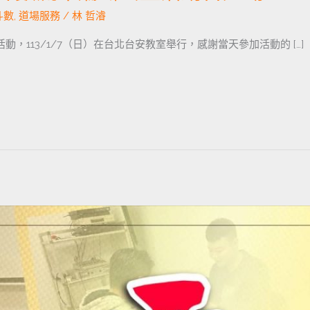
斗數
,
道場服務
/
林 哲濬
，113/1/7（日）在台北台安教室舉行，感謝當天參加活動的 […]