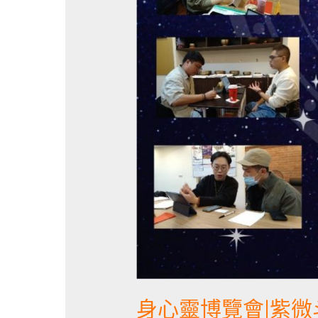
身心靈博覽會|紫