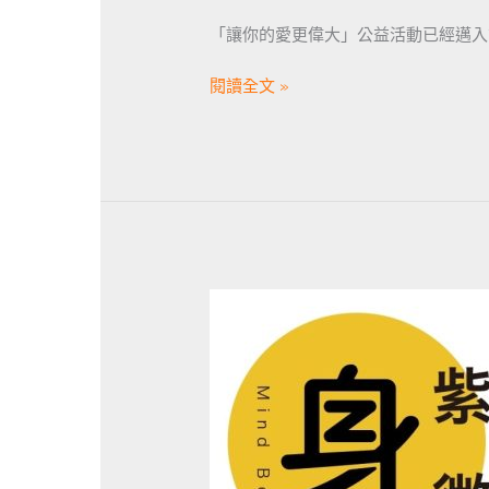
「讓你的愛更偉大」公益活動已經邁入
閱讀全文 »
身
心
靈
博
覽
會|
紫