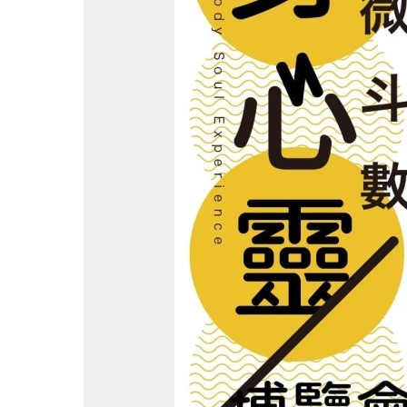
微
斗
數
流
年
論
斷
公
益
活
動
台
北
場