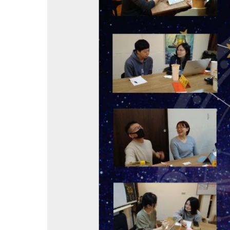
會|
紫
微
斗
數
流
年
論
斷
公
益
活
動
台
北
場