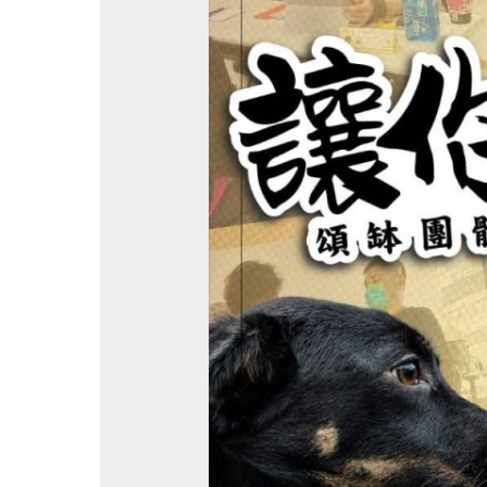
大
Part3|
頌
缽
團
體
靜
心
與
流
年
論
斷
公
益
活
動