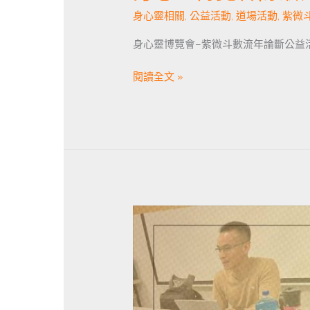
身心靈相關
,
公益活動
,
道場活動
,
紫微
身心靈博覽會–紫微斗數流年論斷公益活動
閱讀全文 »
讓
你
的
「愛」
更
偉