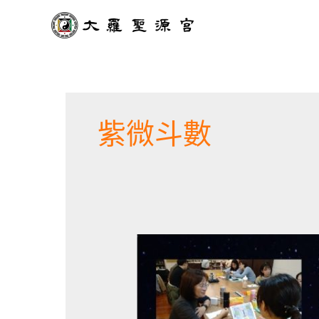
跳
至
主
要
內
容
紫微斗數
身
心
靈
博
覽