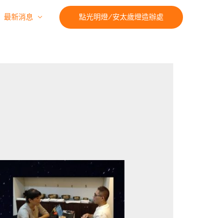
最新消息
點光明燈/安太歲燈造辦處