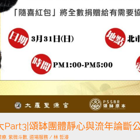
Part3|頌缽團體靜心與流年論斷
靈療
,
紫微斗數
,
道場服務
/
林 哲濬