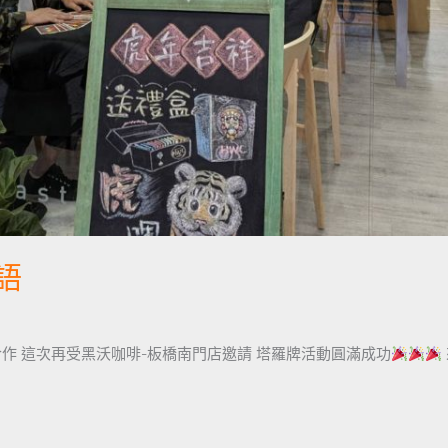
語
作 這次再受黑沃咖啡-板橋南門店邀請 塔羅牌活動圓滿成功