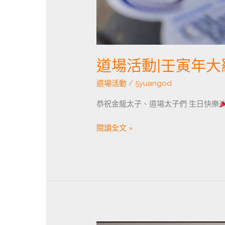
(七
堵
道
場)
道場活動|壬寅年大
道場活動
/
5yuangod
恭祝金龍太子、道場太子們 生日快樂
閱讀全文 »