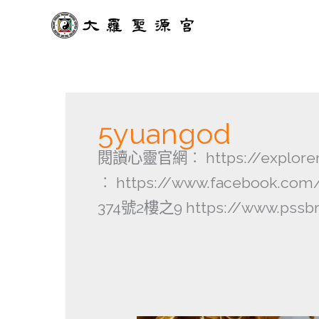
跳
至
主
要
內
容
5yuangod
閱讀心靈官網︰ https://explorem
︰ https://www.facebook.
374號2樓之9 https://www.pssbr