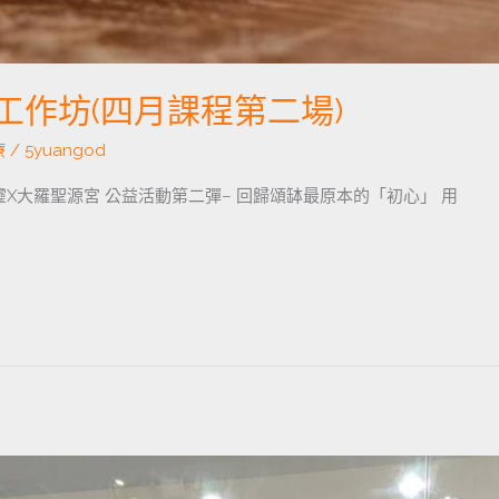
工作坊(四月課程第二場)
療
/
5yuangod
靈X大羅聖源宮 公益活動第二彈– 回歸頌缽最原本的「初心」 用