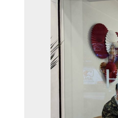
活
動|
塔
羅
解
心
語