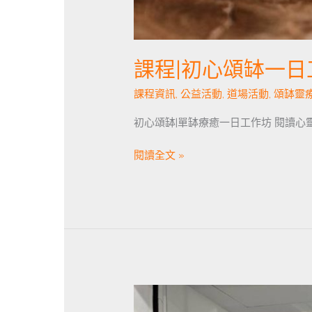
課程|初心頌缽一日
課程資訊
,
公益活動
,
道場活動
,
頌缽靈
初心頌缽|單缽療癒一日工作坊 閱讀心
閱讀全文 »
公
益