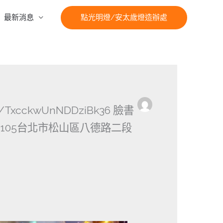
最新消息
點光明燈/安太歲燈造辦處
l/TxcckwUnNDDziBk36 臉書
74 555 105台北市松山區八德路二段