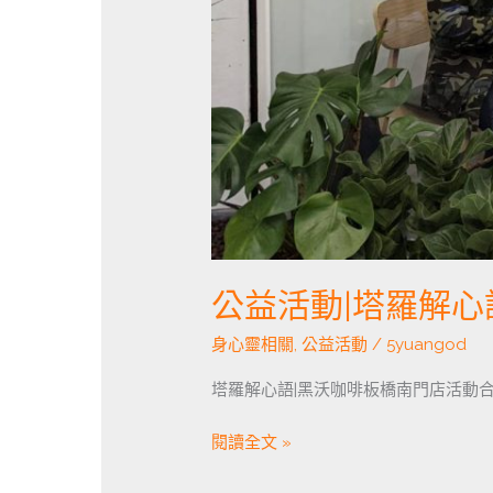
公益活動|塔羅解心
身心靈相關
,
公益活動
/
5yuangod
塔羅解心語|黑沃咖啡板橋南門店活動合
閱讀全文 »