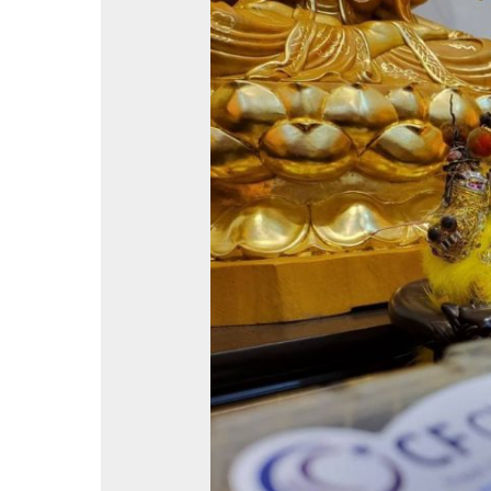
道
場
活
動|
壬
寅
年
大
羅
聖
源
宮
金
龍
太
子
壽
誕