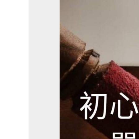
課
程|
初
心
頌
缽
一
日
工
作
坊
(四
月
課
程
第
二
場)