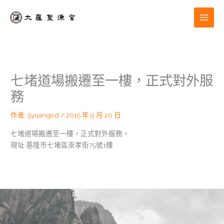
跳
至
主
要
內
容
七堵道場搬遷至一樓，正式對外服
務
作者:
5yuangod
/
2015 年 9 月 20 日
七堵道場搬遷至一樓，正式對外服務。
現址:基隆巿七堵區崇孝街75號1樓