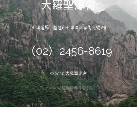
大羅聖源宮
七堵道場：基隆市七堵區崇孝街75號1樓
（02）2456-8619
© 2026 大羅聖源宮
P
o
w
e
r
b
y
驅
動
城
市
網
路
行
銷