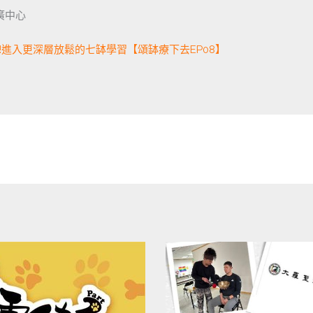
廣中心
進入更深層放鬆的七缽學習【頌缽療下去EP08】