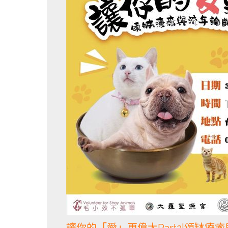
讓你的「愛」更偉大Part2|頌缽療