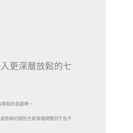
進入更深層放鬆的七
在輕鬆的氛圍裡。
慮或急躁的個性也會慢慢調整回不急不