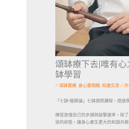
頌缽療下去|唯有
缽學習
/
頌缽靈療
,
身心靈相關
,
知識交流
/ 作
「七缽•極靜謐」七缽證照課程，透過
練習放慢自己的步調與敲擊速率，除了
徐的狀態，讓身心產生更大的和諧共振