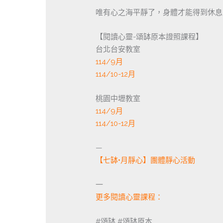
唯有心之海平靜了，身體才能得到休息
【閱讀心靈-頌缽原本證照課程】
台北台安教室
114/9月
114/10-12月
桃園中壢教室
114/9月
114/10-12月
—
【七缽•月靜心】團體靜心活動
一
更多閱讀心靈課程：
#頌缽 #頌缽原本