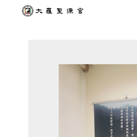
跳
至
主
要
內
容