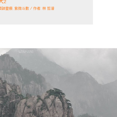
大2
頌缽靈療
,
紫微斗數
/ 作者:
林 哲濬