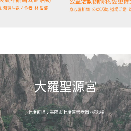
公益活動|讓你的愛更偉
療
,
紫微斗數
/ 作者:
林 哲濬
身心靈相關
,
公益活動
,
道場活動
,
大羅聖源宮
七堵道場：基隆市七堵區崇孝街75號1樓