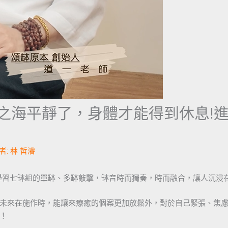
心之海平靜了，身體才能得到休息!
者:
林 哲濬
學習七缽組的單缽、多缽敲擊，缽音時而獨奏，時而融合，讓人沉浸
未來在施作時，能讓來療癒的個案更加放鬆外，對於自己緊張、焦
！