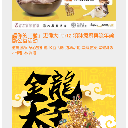
讓你的「愛」更偉大Part2|頌缽療癒與流年論
斷公益活動
道場服務
,
身心靈相關
,
公益活動
,
道場活動
,
頌缽靈療
,
紫微斗數
/ 作者:
林 哲濬