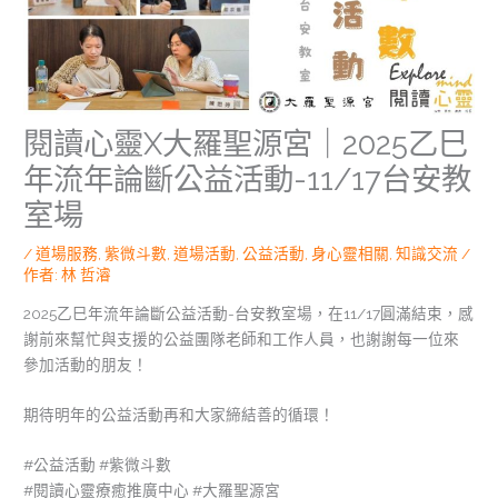
閱讀心靈X大羅聖源宮｜2025乙巳
年流年論斷公益活動-11/17台安教
室場
/
道場服務
,
紫微斗數
,
道場活動
,
公益活動
,
身心靈相關
,
知識交流
/
作者:
林 哲濬
2025乙巳年流年論斷公益活動-台安教室場，在11/17圓滿結束，感
謝前來幫忙與支援的公益團隊老師和工作人員，也謝謝每一位來
參加活動的朋友！
期待明年的公益活動再和大家締結善的循環！
#公益活動 #紫微斗數
#閱讀心靈療癒推廣中心 #大羅聖源宮