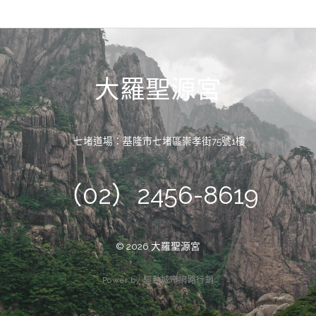
大羅聖源宮
七堵道場：基隆市七堵區崇孝街75號1樓
（02）2456-8619
© 2026 大羅聖源宮
P
o
w
e
r
b
y
驅
動
城
市
網
路
行
銷