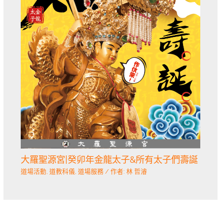
大羅聖源宮|癸卯年金龍太子&所有太子們壽誕
道場活動
,
道教科儀
,
道場服務
/ 作者:
林 哲濬