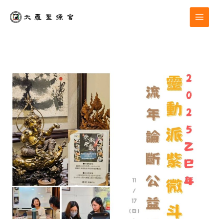
跳
至
主
要
內
容