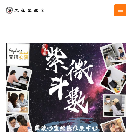
跳
至
主
要
內
容