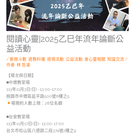
閱讀心靈|2025乙巳年流年論斷公
益活動
/
紫微斗數
,
道教科儀
,
道場活動
,
公益活動
,
身心靈相關
,
知識交流
/
作者:
林 哲濬
【場次與日期】
■中壢教室場:
113年11月3日(日) -13:00-17:00
桃園市中壢區延平路500號8樓之5
場預約人數上限：28位名額
■台安教室場:
113年11月17日(日)- 13:00-17:00
台北市松山區八德路二段374號2樓之9