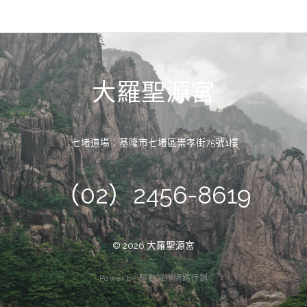
大羅聖源宮
七堵道場：基隆市七堵區崇孝街75號1樓
（02）2456-8619
© 2026 大羅聖源宮
P
o
w
e
r
b
y
驅
動
城
市
網
路
行
銷