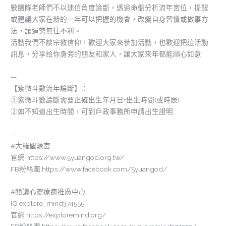
數團隊老師們不以迷信角度論斷，透過命盤分析流年宮位，提醒
或建議大家在新的一年可以把握的機會，改變自身習慣或做事方
法，讓運勢無往不利。
活動我們不談宗教信仰，歡迎大家來參加活動，也歡迎把這活動
訊息，分享给你身旁的朋友和家人，讓大家來年都能順心如意!
—
【紫微斗數流年論斷】：
①紫微斗數論斷需要正確出生年月日+出生時間(或時辰)
②如不知道出生時間，可到戶政事務所申請出生證明
—
#大羅聖源宮
官網 https://www.5yuangod.org.tw/
FB粉絲團 https://www.facebook.com/5yuangod/
#閱讀心靈療癒推廣中心
IG explore_mind374555
官網 https://exploremind.org/