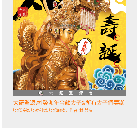
大羅聖源宮|癸卯年金龍太子&所有太子們壽誕
道場活動
,
道教科儀
,
道場服務
/ 作者:
林 哲濬