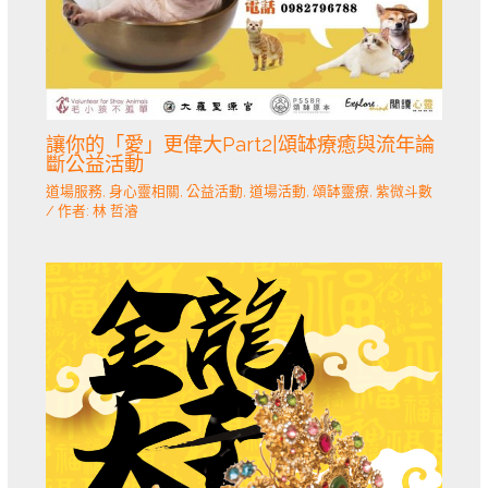
讓你的「愛」更偉大Part2|頌缽療癒與流年論
斷公益活動
道場服務
,
身心靈相關
,
公益活動
,
道場活動
,
頌缽靈療
,
紫微斗數
/ 作者:
林 哲濬