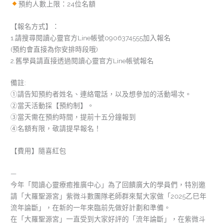
預約人數上限：24位名額
【報名方式】：
1.請搜尋閱讀心靈官方Line帳號0906374555加入報名
(預約會直接為你安排時段哦)
2.舊學員請直接透過閱讀心靈官方Line帳號報名
備註:
①請告知預約者姓名、連絡電話，以及想參加的活動場次。
②當天活動採【預約制】。
③當天需在預約時間，提前十五分鐘報到
④名額有限，敬請提早報名！
【費用】隨喜紅包
—
今年「閱讀心靈療癒推廣中心」為了回饋廣大的學員們，特別邀
請「大羅聖源宮」紫微斗數團隊老師群來幫大家做「2025乙巳年
流年論斷」，在新的一年來臨前先做好計劃和準備。
在「大羅聖源宮」一直受到大家好評的「流年論斷」，在紫微斗