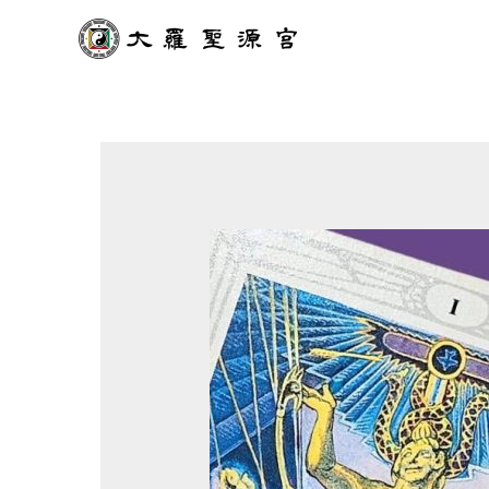
跳
至
主
要
內
容