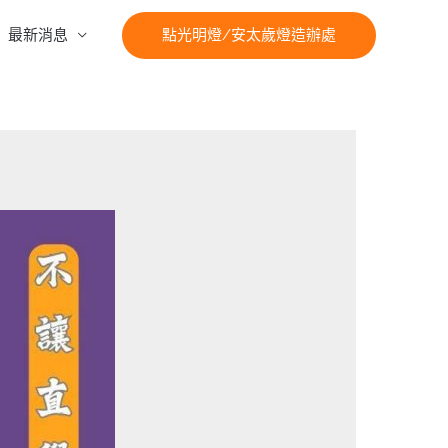
最新消息
點光明燈/安太歲燈造辦處