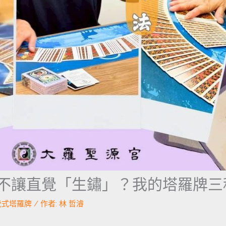
何不讓直覺「生鏽」？我的塔羅牌三
覺式塔羅牌
/ 作者:
林 哲濬