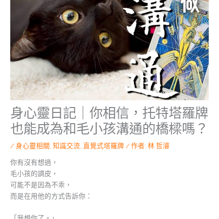
身心靈日記｜你相信，托特塔羅牌
也能成為和毛小孩溝通的橋樑嗎？
/
身心靈相關
,
知識交流
,
直覺式塔羅牌
/ 作者:
林 哲濬
你有沒有想過，
毛小孩的調皮，
可能不是因為不乖，
而是在用他的方式告訴你：
「我想你了。」