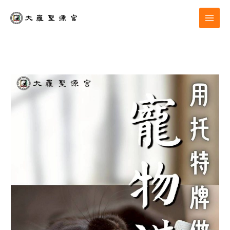
跳
至
主
要
內
容