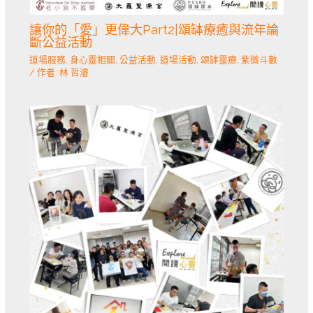
讓你的「愛」更偉大Part2|頌缽療癒與流年論
斷公益活動
道場服務
,
身心靈相關
,
公益活動
,
道場活動
,
頌缽靈療
,
紫微斗數
/ 作者:
林 哲濬