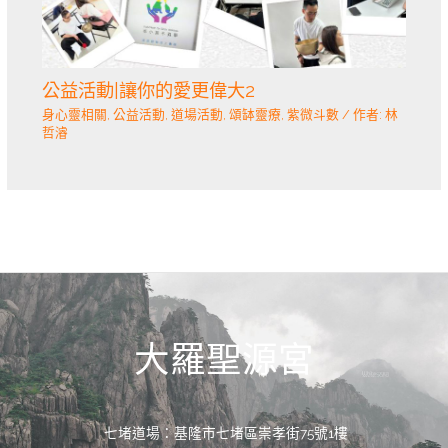
公益活動|讓你的愛更偉大2
身心靈相關
,
公益活動
,
道場活動
,
頌缽靈療
,
紫微斗數
/ 作者:
林
哲濬
大羅聖源宮
七堵道場：基隆市七堵區崇孝街75號1樓