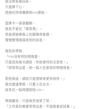
我沒有急著回答，
只是靜下心，
透過托特塔羅牌與Kiki連結。
當牌卡一張張翻開，
我並不是在「猜答案」，
而是透過牌面上的圖像與象徵，
慢慢整理我接收到的訊息。
我告訴學姐：
「Kiki沒有特別想搗蛋，
只是因為每次調皮，你就會特別注意他。」
「妳常常出差，他一個人在家待的時間很長。
對他來說，調皮只是想換來更多陪伴。」
我也建議學姐，只要人在台北，
就多花一點時間陪陪 Kiki。
學姐聽完，只是無奈地笑了笑：
「工作真的需要常常出差，不過我會試試看。」