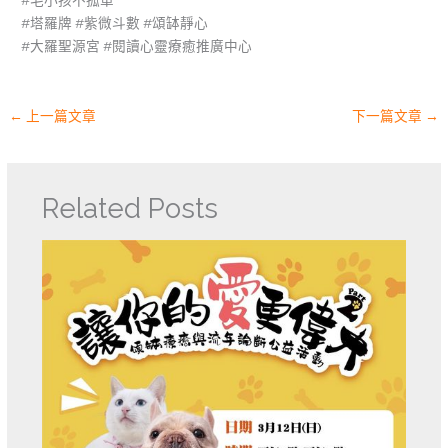
#毛小孩不孤單
#塔羅牌 #紫微斗數 #頌缽靜心
#大羅聖源宮 #閱讀心靈療癒推廣中心
←
上一篇文章
下一篇文章
→
Related Posts