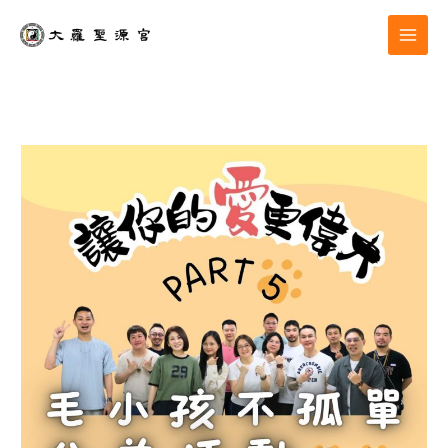
跳
至
主
要
內
容