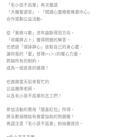
「毛小孩不孤單」再次邀請
「大羅聖源宮」、「閱讀心靈療癒推廣中心」
合作策劃公益活動–
從「紫微斗數」流年論斷得到方向，
「塔羅牌占卜」獲得問題的解答，
也透過「頌缽靜心」放鬆自己的身心靈，
讓你我的「愛」發揮1+1＞2的暖心力量，
跨越所有的制約，
成為一個良善的循環！
也謝謝當天前來幫忙的
公益團隊老師，
以及毛小孩不孤單的志工們！
參加活動的費用「隨喜紅包」所得，
將全數捐贈給有需要協助的狗園喔！
再請注意「毛小孩不孤單」粉絲團資訊。