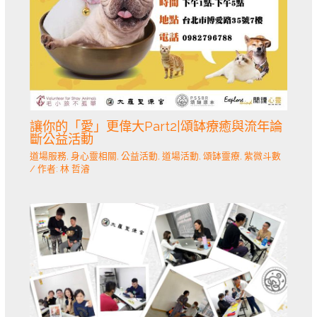
讓你的「愛」更偉大Part2|頌缽療癒與流年論
斷公益活動
道場服務
,
身心靈相關
,
公益活動
,
道場活動
,
頌缽靈療
,
紫微斗數
/ 作者:
林 哲濬