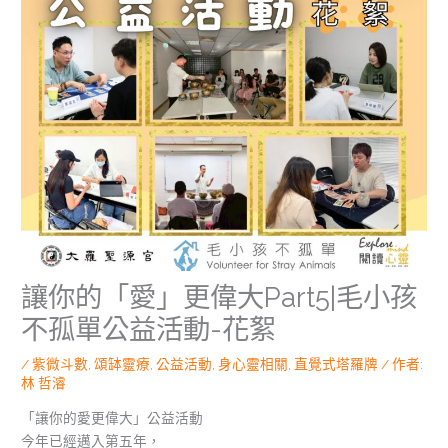
讓你的「愛」更偉大Part5|毛小孩
不孤單公益活動-花絮
/
紫微斗數
,
頌缽靈療
,
公益活動
,
身心靈相關
,
直覺式塔羅牌
/ 作者:
林 哲濬
「讓你的愛更偉大」公益活動
今年已經邁入第五年，