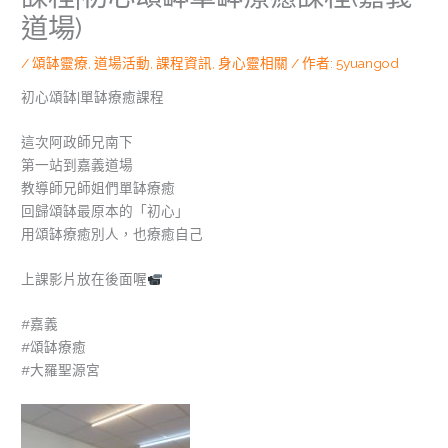
道場)
/
頌缽靈療
,
道場活動
,
課程資訊
,
身心靈相關
/ 作者:
5yuangod
初心頌缽|單缽療癒課程
這次阿政師兄南下
第一站到嘉義道場
教導師兄師姐們單缽療癒
回歸頌缽最原本的「初心」
用頌缽療癒別人，也療癒自己
上課影片放在後面喔
#嘉義
#頌缽療癒
#大羅聖源宮