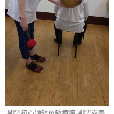
課程|初心頌缽單缽療癒課程(嘉義