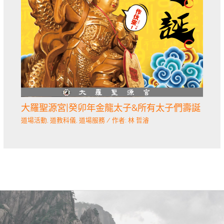
大羅聖源宮|癸卯年金龍太子&所有太子們壽誕
道場活動
,
道教科儀
,
道場服務
/ 作者:
林 哲濬