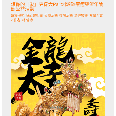
讓你的「愛」更偉大Part2|頌缽療癒與流年論
斷公益活動
道場服務
,
身心靈相關
,
公益活動
,
道場活動
,
頌缽靈療
,
紫微斗數
/ 作者:
林 哲濬