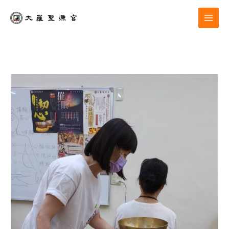
跳
至
主
要
內
容