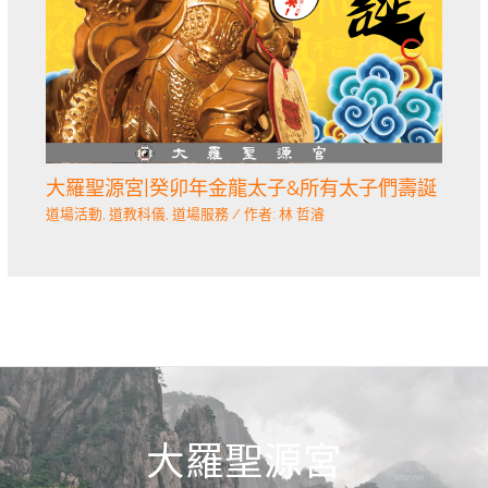
大羅聖源宮|癸卯年金龍太子&所有太子們壽誕
道場活動
,
道教科儀
,
道場服務
/ 作者:
林 哲濬
大羅聖源宮