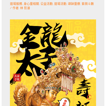
道場服務
,
身心靈相關
,
公益活動
,
道場活動
,
頌缽靈療
,
紫微斗數
/ 作者:
林 哲濬