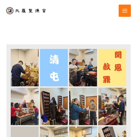
跳
至
主
要
內
容