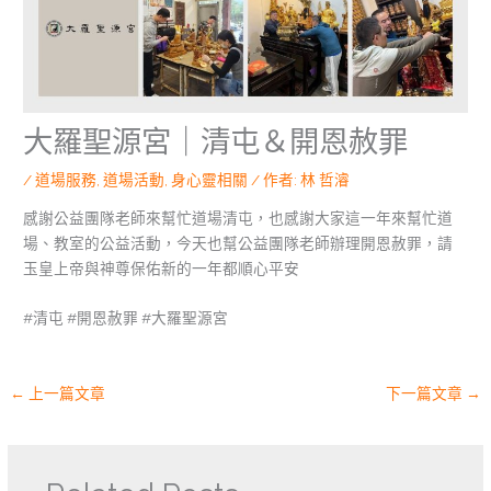
大羅聖源宮｜清屯＆開恩赦罪
/
道場服務
,
道場活動
,
身心靈相關
/ 作者:
林 哲濬
感謝公益團隊老師來幫忙道場清屯，也感謝大家這一年來幫忙道
場、教室的公益活動，今天也幫公益團隊老師辦理開恩赦罪，請
玉皇上帝與神尊保佑新的一年都順心平安
#清屯 #開恩赦罪 #大羅聖源宮
←
上一篇文章
下一篇文章
→