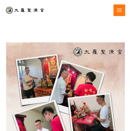
跳
至
主
要
內
容