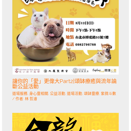
讓你的「愛」更偉大Part2|頌缽療癒與流年論
斷公益活動
道場服務
,
身心靈相關
,
公益活動
,
道場活動
,
頌缽靈療
,
紫微斗數
/ 作者:
林 哲濬