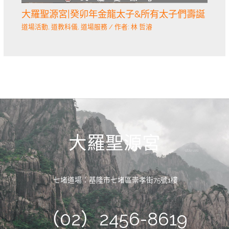
大羅聖源宮|癸卯年金龍太子&所有太子們壽誕
道場活動
,
道教科儀
,
道場服務
/ 作者:
林 哲濬
大羅聖源宮
七堵道場：基隆市七堵區崇孝街75號1樓
（02）2456-8619