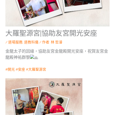
大羅聖源宮|協助友宮開光安座
/
道場服務
,
道教科儀
/ 作者:
林 哲濬
金龍太子的因緣，協助友宮金龍殿開光安座，祝賀友宮金
龍殿神祐群黎
#開光
#安座
#大羅聖源宮