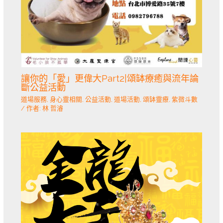
讓你的「愛」更偉大Part2|頌缽療癒與流年論
斷公益活動
道場服務
,
身心靈相關
,
公益活動
,
道場活動
,
頌缽靈療
,
紫微斗數
/ 作者:
林 哲濬