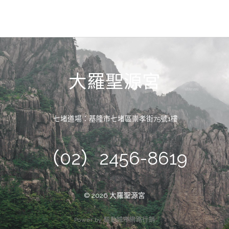
大羅聖源宮
七堵道場：基隆市七堵區崇孝街75號1樓
（02）2456-8619
© 2026 大羅聖源宮
P
o
w
e
r
b
y
驅
動
城
市
網
路
行
銷