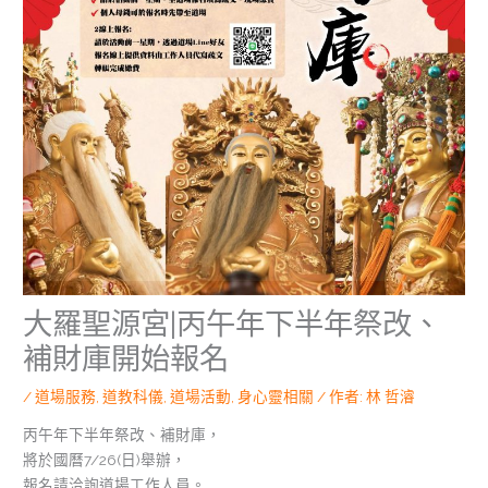
大羅聖源宮|丙午年下半年祭改、
補財庫開始報名
/
道場服務
,
道教科儀
,
道場活動
,
身心靈相關
/ 作者:
林 哲濬
丙午年下半年祭改、補財庫，
將於國曆7/26(日)舉辦，
報名請洽詢道場工作人員。