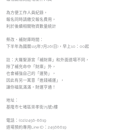
為方便工作人員紀錄，
報名同時請繳交報名費用，
利於後續相關物資數量統計
祭改、補財庫時間：
下半年為國曆115年7月26(日)，早上10：00起
註：大羅聖源宮「補財庫」和外面道場不同，
除了補充命中「財庫」外，
也會補強自己的「運勢」，
因此有另一寓意「進錢補運」，
讓你福氣滿滿，財運亨通！
地址：
基隆市七堵區崇孝街75號1樓
電話：(02)2456-8619
道場預約專用Line ID：24568619