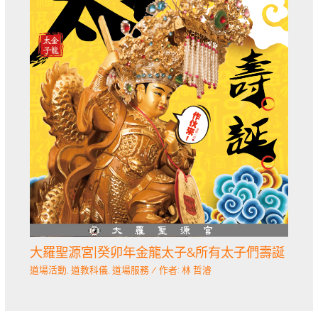
大羅聖源宮|癸卯年金龍太子&所有太子們壽誕
道場活動
,
道教科儀
,
道場服務
/ 作者:
林 哲濬