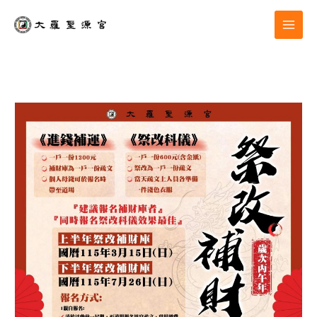
跳
至
主
要
內
容