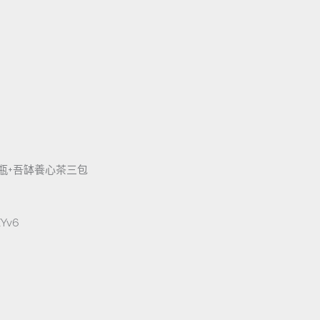
瓶+吾缽養心茶三包
ZYv6