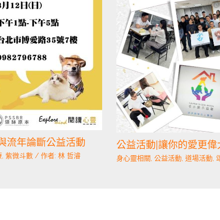
癒與流年論斷公益活動
公益活動|讓你的愛更偉
療
,
紫微斗數
/ 作者:
林 哲濬
身心靈相關
,
公益活動
,
道場活動
,