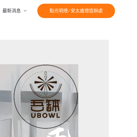
最新消息
點光明燈/安太歲燈造辦處