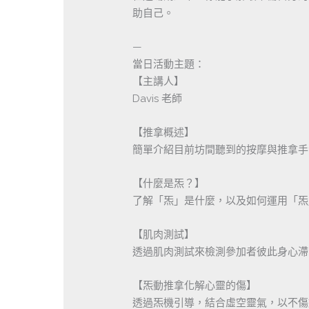
助自己。
—
當日活動主題：
【主講人】
Davis 老師
【推拿概述】
簡單介紹目前坊間聽到的按摩與推拿手
【什麼是炁？】
了解「炁」是什麼，以及如何運用「炁
【肌肉測試】
透過肌肉測試來檢測參加者彼此身心滯
【炁動推拿化解心靈的傷】
透過炁機引導，結合虛空靈氣，以不傷