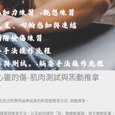
心靈的傷-肌肉測試與炁動推拿
濬
，結合自己所學所延伸出來的新型態推拿方式–炁動推拿。
按摩與推拿手法，以及如何運用「炁」做療癒基礎，放大療癒能量