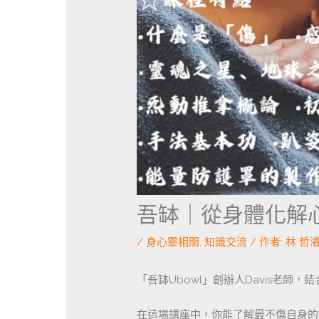
吾缽｜從身體化解
/
身心靈相關
,
知識交流
/ 作者:
林 哲
「吾缽Ubowl」創辦人Davis老師
在這場講座中，你能了解最不傷自身的