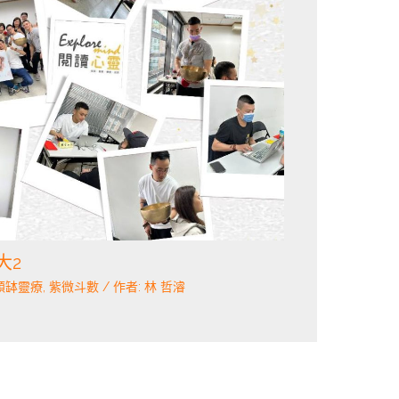
大2
頌缽靈療
,
紫微斗數
/ 作者:
林 哲濬