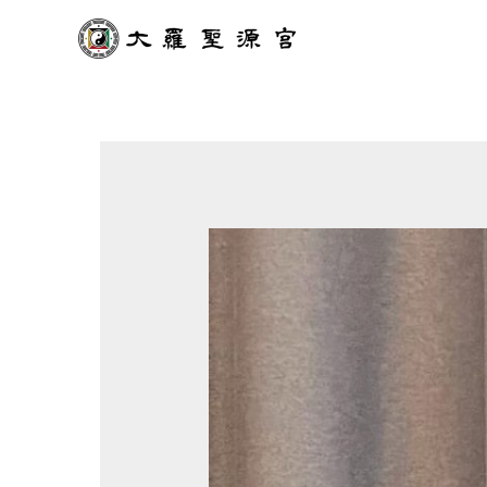
跳
至
主
要
內
容