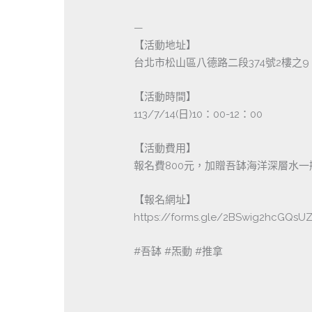
—
【活動地址】
台北市松山區八德路二段374號2樓之9
【活動時間】
113/7/14(日)10：00-12：00
【活動費用】
報名費800元，加贈吾缽海洋深層水一
【報名網址】
https://forms.gle/2BSwig2hcGQsU
#吾缽 #炁動 #推拿